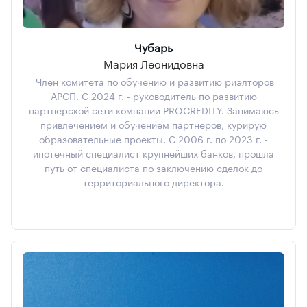
Чубарь
Мария Леонидовна
Член комитета по обучению и развитию риэлторов
АРСП. С 2024 г. - руководитель по развитию
партнерской сети компании PROCREDITY. Занимаюсь
привлечением и обучением партнеров, курирую
образовательные проекты. С 2006 г. по 2023 г. -
ипотечный специалист крупнейших банков, прошла
путь от специалиста по заключению сделок до
территориального директора.