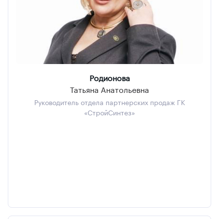
Родионова
Татьяна Анатольевна
Руководитель отдела партнерских продаж ГК
«СтройСинтез»