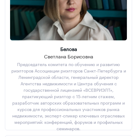
Белова
Светлана Борисовна
Председатель комитета по обучению и развитию
риэлторов Ассоциации риэлторов Санкт-Петербурга и
Ленинградской области, генеральный директор
Агентства недвижимости и Центра обучения с
государственной лицензией «ВСЕВРИЭЛТ»,
практикующий риэлтор с 15-летним стажем,
разработчик авторских образовательных программ и
курсов для профессиональных участников рынка
недвижимости, эксперт-спикер ключевых отраслевых
мероприятий: конференций, форумов и профильных
семинаров.