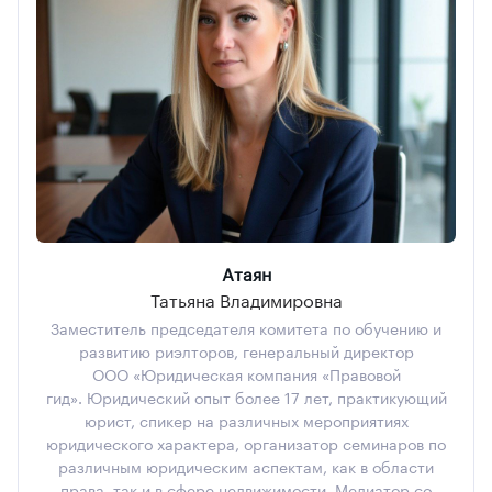
Атаян
Татьяна Владимировна
Заместитель председателя комитета по обучению и
развитию риэлторов, генеральный директор
ООО «Юридическая компания «Правовой
гид». Юридический опыт более 17 лет, практикующий
юрист, спикер на различных мероприятиях
юридического характера, организатор семинаров по
различным юридическим аспектам, как в области
права, так и в сфере недвижимости. Медиатор со