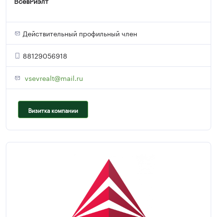
ВсевРиэлт
Действительный профильный член
88129056918
vsevrealt@mail.ru
Визитка компании