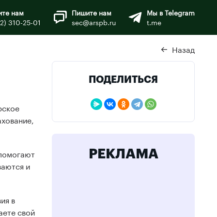
ите нам
Пишите нам
Мы в Telegram
12) 310-25-01
sec@arspb.ru
t.me
Назад
ПОДЕЛИТЬСЯ
рское
ахование,
 помогают
РЕКЛАМА
ваются и
ия в
аете свой