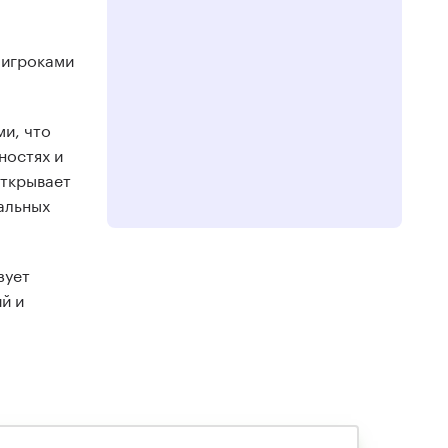
 игроками
и, что
ностях и
открывает
альных
зует
й и