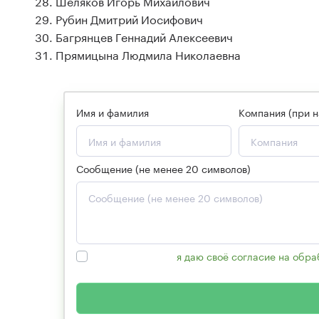
Шеляков Игорь Михайлович
Рубин Дмитрий Иосифович
Багрянцев Геннадий Алексеевич
Прямицына Люд
Имя и фамилия
Компания (при н
Сообщение (не менее 20 символов)
Нажимая кнопку,
я даю своё согласие на обр
персональных данных».