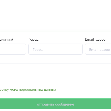
мила Николаевна
аличии)
Город
Email-адрес
аботку моих персональных данных
, в соответствии с Федеральным
отправить сообщение