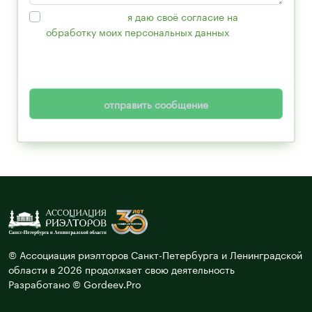
Нажимая кнопку,
я даю своё согласие на
обработку моих персональных данных
, в
соответствии с Федеральным законом от
27.07.2006 года №152-ФЗ «О персональных
данных».
отправить сообщение
© Ассоциация риэлторов Санкт-Петербурга и Ленинградской
области в 2026 продолжает свою деятельность
Разработано © Gordeev.Pro