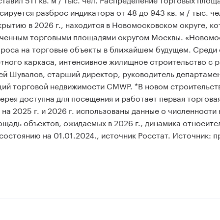
руется разброс индикатора от 48 до 943 кв. м / тыс. че
рытию в 2026 г., находится в Новомосковском округе, к
печенным торговыми площадями округом Москвы. «Новомо
проса на торговые объекты в ближайшем будущем. Среди
тного каркаса, интенсивное жилищное строительство с 
ей Шувалов, старший директор, руководитель департаме
ций торговой недвижимости CMWP. *В новом строительст
ерея доступна для посещения и работает первая торговая
а 2025 г. и 2026 г. использованы данные о численности
ощадь объектов, ожидаемых в 2026 г., динамика относите
состоянию на 01.01.2024., источник Росстат. Источник: 