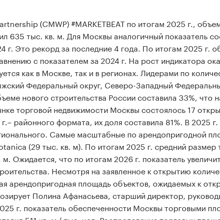
rtnership (CMWP) #MARKETBEAT по итогам 2025 г., объе
л 635 тыс. кв. м. Для Москвы аналогичный показатель со
24 г. Это рекорд за последние 4 года. По итогам 2025 г. 
авнению с показателем за 2024 г. На рост индикатора ок
ется как в Москве, так и в регионах. Лидерами по количе
волжский Федеральный округ, Северо-Западный Федеральны
еме нового строительства России составила 33%, что на 
 рынке торговой недвижимости Москвы состоялось 17 откры
г.– районного формата, их доля составила 81%. В 2025 г.
егионального. Самые масштабные по арендопригодной п
otanica (29 тыс. кв. м). По итогам 2025 г. средний размер
. м. Ожидается, что по итогам 2026 г. показатель увеличит
строительства. Несмотря на заявленное к открытию колич
ая арендопригодная площадь объектов, ожидаемых к отк
огнозирует Полина Афанасьева, старший директор, руковод
2025 г. показатель обеспеченности Москвы торговыми пл
тавил 511 кв. м / тыс. чел. Распределение торговых площ