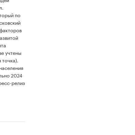
л.
оторый по
сковский
 факторов
развитой
нта
ве учтены
 точка).
 населения
льно 2024
пресс-релиз