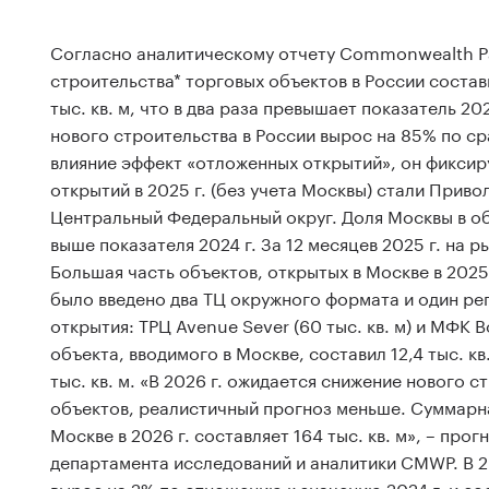
Согласно аналитическому отчету Commonwealth Pa
строительства* торговых объектов в России состави
тыс. кв. м, что в два раза превышает показатель 20
нового строительства в России вырос на 85% по ср
влияние эффект «отложенных открытий», он фиксиру
открытий в 2025 г. (без учета Москвы) стали При
Центральный Федеральный округ. Доля Москвы в объ
выше показателя 2024 г. За 12 месяцев 2025 г. на
Большая часть объектов, открытых в Москве в 2025 
было введено два ТЦ окружного формата и один р
открытия: ТРЦ Avenue Sever (60 тыс. кв. м) и МФК B
объекта, вводимого в Москве, составил 12,4 тыс. кв
тыс. кв. м. «В 2026 г. ожидается снижение нового 
объектов, реалистичный прогноз меньше. Суммарн
Москве в 2026 г. составляет 164 тыс. кв. м», – пр
департамента исследований и аналитики CMWP. В 
вырос на 2% по отношению к значению 2024 г. и сос