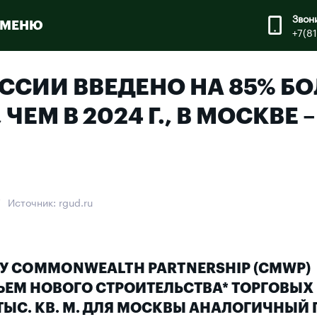
Звон
МЕНЮ
+7(8
РОССИИ ВВЕДЕНО НА 85% Б
М В 2024 Г., В МОСКВЕ –
Источник: rgud.ru
У COMMONWEALTH PARTNERSHIP (CMWP)
ОБЪЕМ НОВОГО СТРОИТЕЛЬСТВА* ТОРГОВЫХ
ТЫС. КВ. М. ДЛЯ МОСКВЫ АНАЛОГИЧНЫЙ П