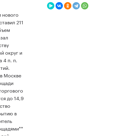
м нового
ставил 211
объем
азал
ству
й округ и
4 п. п.
тий.
 в Москве
лощади
 торгового
ся до 14,9
ество
рытию в
итель
ощадями**
адей