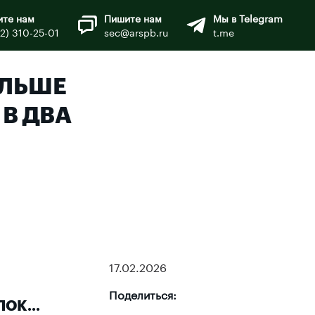
ите нам
Пишите нам
Мы в Telegram
12) 310-25-01
sec@arspb.ru
t.me
ОЛЬШЕ
 В ДВА
17.02.2026
Поделиться:
ОК...