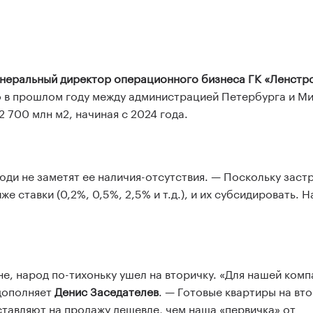
енеральный директор операционного бизнеса ГК «Ленстр
го в прошлом году между администрацией Петербурга и М
 700 млн м2, начиная с 2024 года.
люди не заметят ее наличия-отсутствия. — Поскольку заст
е ставки (0,2%, 0,5%, 2,5% и т.д.), и их субсидировать. Н
не, народ по-тихоньку ушел на вторичку. «Для нашей комп
 дополняет
Денис Заседателев
. — Готовые квартиры на вт
ставляют на продажу дешевле, чем наша «первичка» от