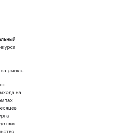
альный
онкурса
на рынке.
 но
ыхода на
емпах
месяцев
урга
дствия
льство