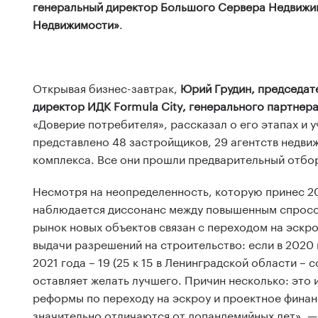
генеральный директор Большого Сервера Недвижим
Недвижимости»
.
Открывая бизнес-завтрак,
Юрий Грудин, председат
директор ИДК Formula City, генерального партнер
«Доверие потребителя», рассказал о его этапах и 
представлено 48 застройщиков, 29 агентств недви
комплекса. Все они прошли предварительный отбор
Несмотря на неопределенность, которую принес 20
наблюдается диссонанс между повышенным спросом
рынок новых объектов связан с переходом на эскро
выдачи разрешений на строительство: если в 2020 г
2021 года – 19 (25 к 15 в Ленинградской области –
оставляет желать лучшего. Причин несколько: это
реформы по переходу на эскроу и проектное финан
значительно отличаются от допандемийных лет», 