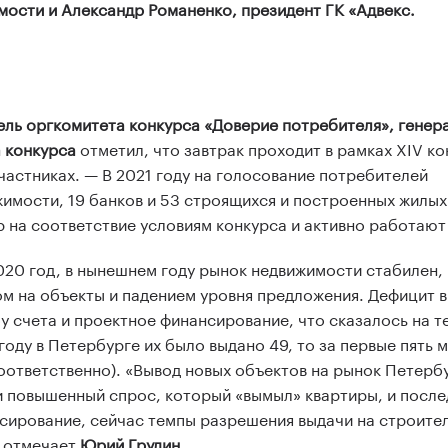
ости и Александр Романенко, президент ГК «Адвекс.
ель оргкомитета конкурса «Доверие потребителя», генер
а конкурса
отметил, что завтрак проходит в рамках XIV к
участниках. — В 2021 году на голосование потребителей
жимости, 19 банков и 53 строящихся и построенных жилых
 на соответствие условиям конкурса и активно работают 
20 год, в нынешнем году рынок недвижимости стабилен,
 на объекты и падением уровня предложения. Дефицит в
у счета и проектное финансирование, что сказалось на т
оду в Петербурге их было выдано 49, то за первые пять 
 соответственно). «Вывод новых объектов на рынок Петерб
 и повышенный спрос, который «вымыл» квартиры, и после
сирование, сейчас темпы разрешения выдачи на строите
— отмечает
Юрий Грудин
.