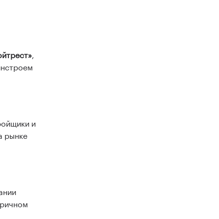
ойтрест»
,
инстроем
ройщики и
а рынке
ании
оричном