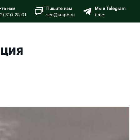
ите нам
Пишите нам
Мы в Telegram
12) 310-25-01
sec@arspb.ru
t.me
АЦИЯ