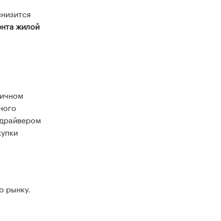
снизится
ента жилой
вичном
чного
 драйвером
купки
о рынку.