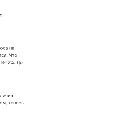
с
оса на
тся. Что
 8-12%. До
аличие
ом, теперь