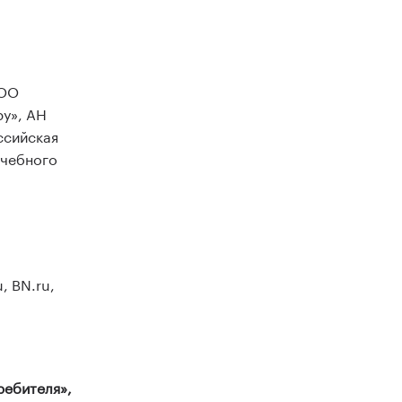
ООО
у», АН
ссийская
учебного
, BN.ru,
ребителя»,