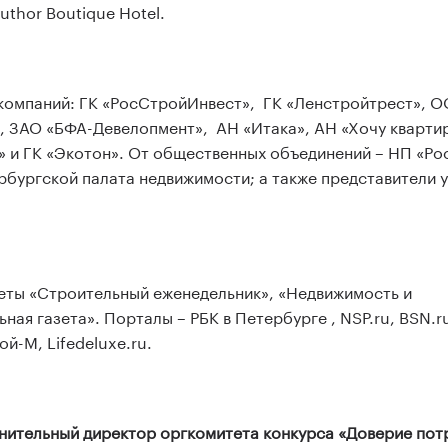
uthor Boutique Hotel.
 компаний: ГК «РосСтройИнвест», ГК «Ленстройтрест», 
 ЗАО «БФА-Девелопмент», АН «Итака», АН «Хочу квартир
» и ГК «Экотон». От общественных объединений ­– НП «Ро
рбургской палата недвижимости; а также представители 
зеты «Строительный еженедельник», «Недвижимость и
ая газета». Порталы – РБК в Петербурге , NSP.ru, BSN.ru
й-М, Lifedeluxe.ru.
нительный директор оргкомитета конкурса «Доверие пот