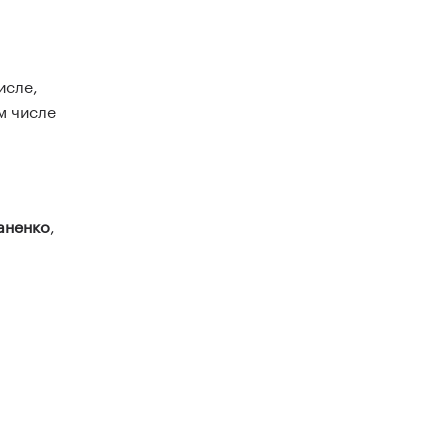
исле,
м числе
аненко
,