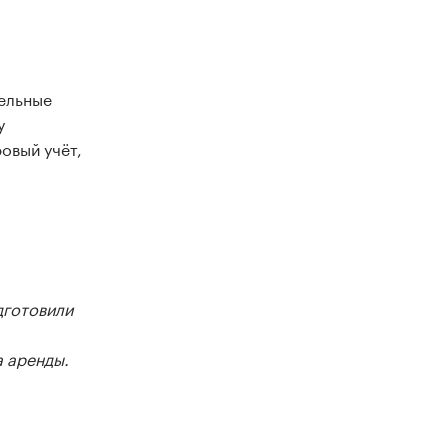
дельные
у
овый учёт,
дготовили
а аренды.