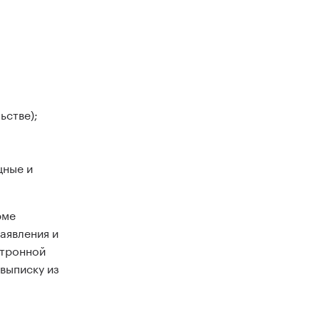
ьстве);
щные и
рме
аявления и
ктронной
выписку из